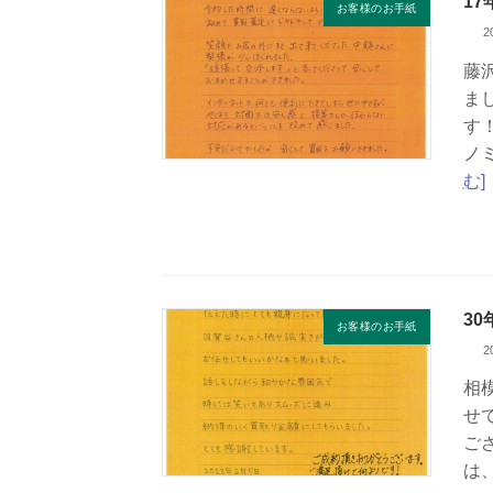
1
お客様のお手紙
2
藤
ま
す
ノ
む]
3
お客様のお手紙
2
相
せ
ご
は