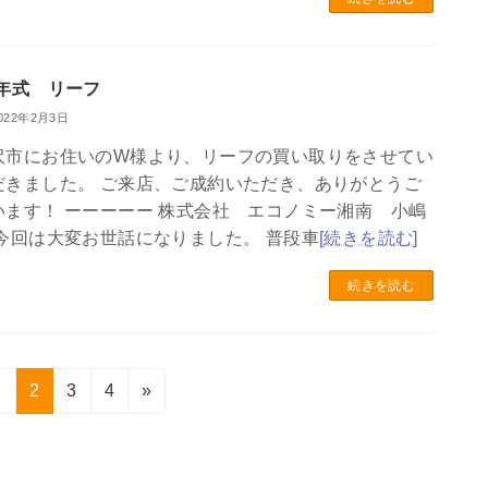
2年式 リーフ
022年2月3日
沢市にお住いのW様より、リーフの買い取りをさせてい
だきました。 ご来店、ご成約いただき、ありがとうご
います！ ーーーーー 株式会社 エコノミー湘南 小嶋
 今回は大変お世話になりました。 普段車
[続きを読む]
続きを読む
固
固
固
固
1
2
3
4
»
定
定
定
定
ペ
ペ
ペ
ペ
ー
ー
ー
ー