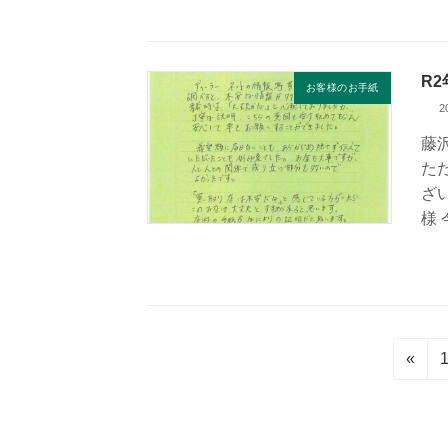
R
お客様のお手紙
2
藤
た
ざ
様
投
«
稿
の