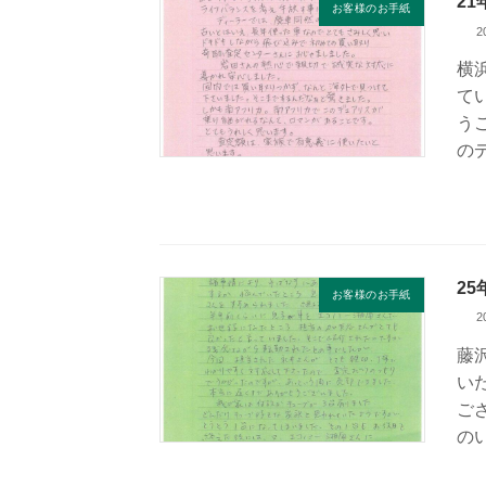
2
お客様のお手紙
2
横
て
う
の
2
お客様のお手紙
2
藤
い
ご
の