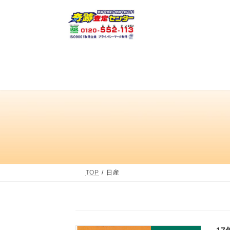
コ
ナ
ン
ビ
テ
ゲ
ン
ー
ツ
シ
へ
ョ
ス
ン
キ
に
ッ
移
プ
動
TOP
日産