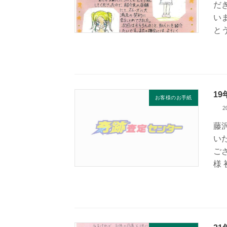
だ
い
と
1
お客様のお手紙
2
藤
い
ご
様