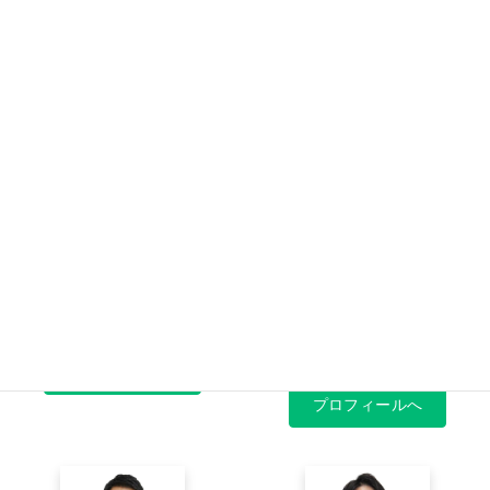
田上 正大
吉村 絵里菜
タノウエ マサヒロ
ヨシムラ エリナ
【店長】
【エグゼクティブセー
ルス】
プロフィールへ
プロフィールへ