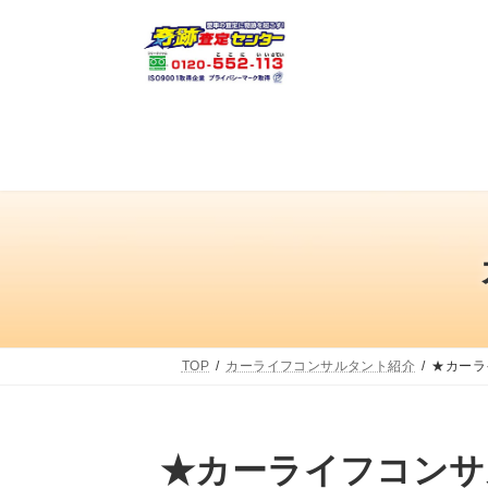
コ
ナ
ン
ビ
テ
ゲ
ン
ー
ツ
シ
へ
ョ
ス
ン
キ
に
ッ
移
プ
動
TOP
カーライフコンサルタント紹介
★カーラ
★カーライフコンサ