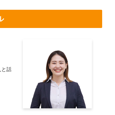
ル
人と話