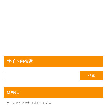
ペ
ジ
ジ
ジ
ー
ジ
送
り
サイト内検索
検
索:
MENU
▶オンライン 無料査定お申し込み