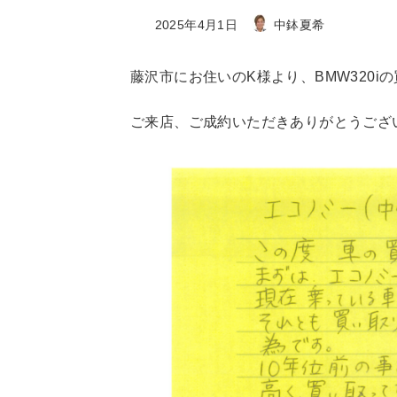
最
2025年4月1日
中鉢夏希
終
更
藤沢市にお住いのK様より、BMW320
新
日
ご来店、ご成約いただきありがとうござ
時
: