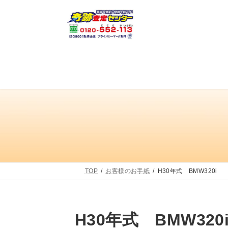
コ
ナ
ン
ビ
テ
ゲ
ン
ー
ツ
シ
へ
ョ
ス
ン
キ
に
ッ
移
プ
動
TOP
お客様のお手紙
H30年式 BMW320i
H30年式 BMW320