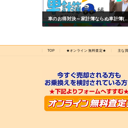
車のお得対決～家計簿ならぬ車計簿(しゃ
2025年4月4日
TOP
★オンライン 無料査定★
主な