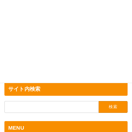
の
ー
ー
ペ
ジ
ジ
ー
ジ
送
り
サイト内検索
検
索:
MENU