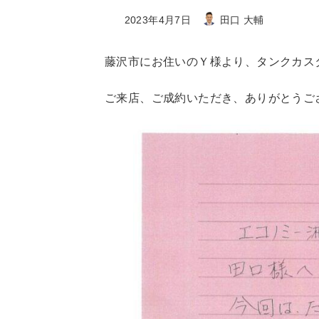
最
2023年4月7日
田口 大輔
終
更
藤沢市にお住いのＹ様より、タンクカス
新
日
ご来店、ご成約いただき、ありがとうご
時
: