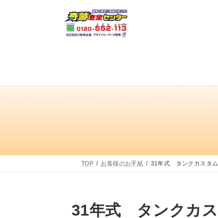
コ
ナ
ン
ビ
テ
ゲ
ン
ー
ツ
シ
へ
ョ
ス
ン
キ
に
ッ
移
プ
動
TOP
お客様のお手紙
31年式 タンクカスタ
31年式 タンクカ