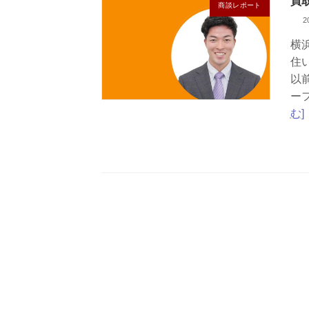
買
商談レポート
2
横
住
以
ー
む]