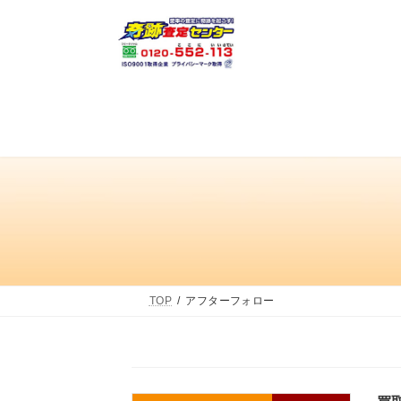
コ
ナ
ン
ビ
テ
ゲ
ン
ー
ツ
シ
へ
ョ
ス
ン
キ
に
ッ
移
プ
動
TOP
アフターフォロー