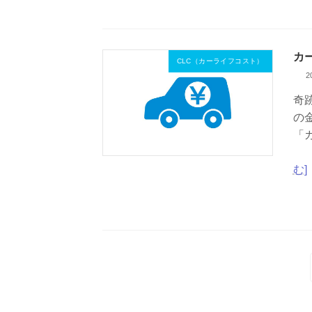
カ
CLC（カーライフコスト）
2
奇
の
「
カ
む]
投
稿