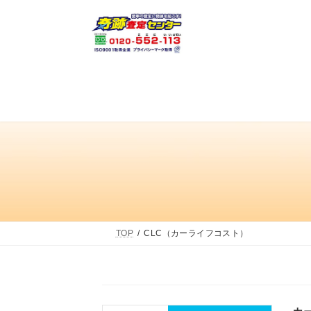
コ
ナ
ン
ビ
テ
ゲ
ン
ー
ツ
シ
へ
ョ
ス
ン
キ
に
ッ
移
プ
動
TOP
CLC（カーライフコスト）