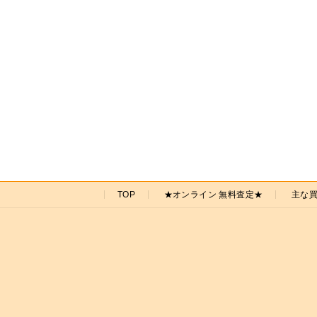
の
ペ
ー
ジ
送
り
TOP
★オンライン 無料査定★
主な