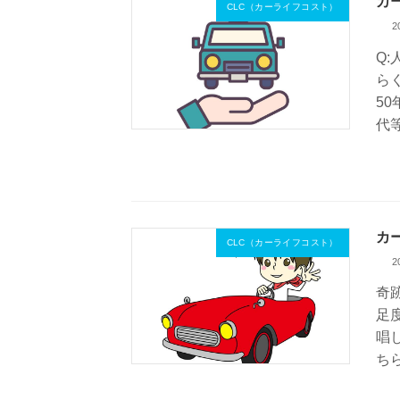
カー
CLC（カーライフコスト）
2
Q
ら
5
代
カ
CLC（カーライフコスト）
2
奇
足
唱
ち