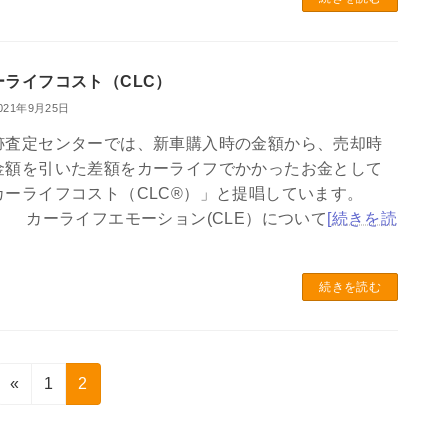
ーライフコスト（CLC）
021年9月25日
跡査定センターでは、新車購入時の金額から、売却時
金額を引いた差額をカーライフでかかったお金として
カーライフコスト（CLC®）」と提唱しています。
ーライフエモーション(CLE）について
[続きを読
続きを読む
固
固
«
1
2
定
定
ペ
ペ