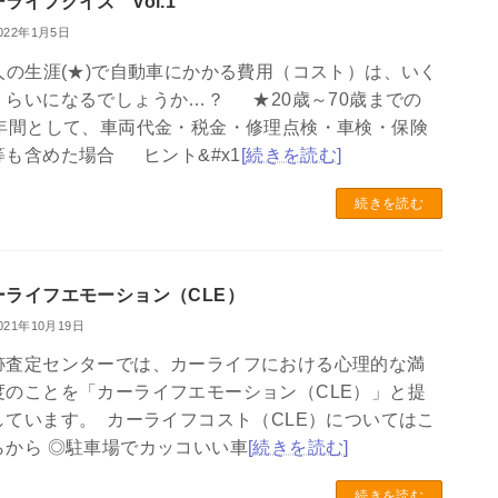
ライフクイズ vol.1
022年1月5日
:人の生涯(★)で自動車にかかる費用（コスト）は、いく
くらいになるでしょうか…？ ★20歳～70歳までの
0年間として、車両代金・税金・修理点検・車検・保険
等も含めた場合 ヒント&#x1
[続きを読む]
続きを読む
ーライフエモーション（CLE）
021年10月19日
跡査定センターでは、カーライフにおける心理的な満
度のことを「カーライフエモーション（CLE）」と提
しています。 カーライフコスト（CLE）についてはこ
らから ◎駐車場でカッコいい車
[続きを読む]
続きを読む