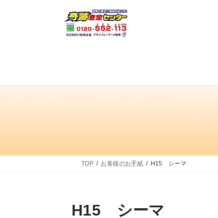
コ
ナ
ン
ビ
テ
ゲ
ン
ー
ツ
シ
へ
ョ
ス
ン
キ
に
ッ
移
プ
動
TOP
お客様のお手紙
H15 シーマ
H15 シーマ