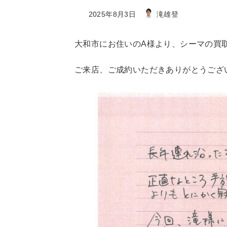
最
2025年8月3日
滝雄登
終
更
大和市にお住いのA様より、シーマの買
新
日
ご来店、ご成約いただきありがとうござ
時
: