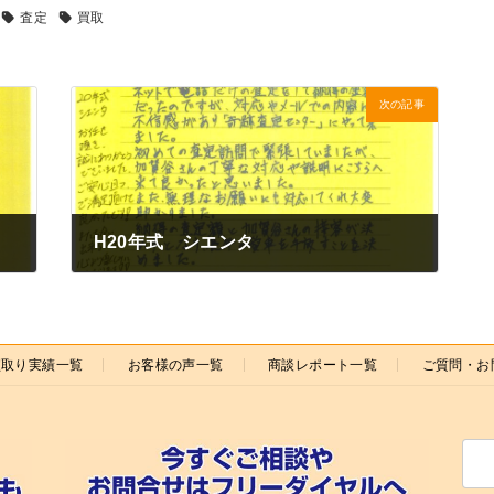
査定
買取
次の記事
H20年式 シエンタ
2025年8月13日
買取り実績一覧
お客様の声一覧
商談レポート一覧
ご質問・お
検
索: