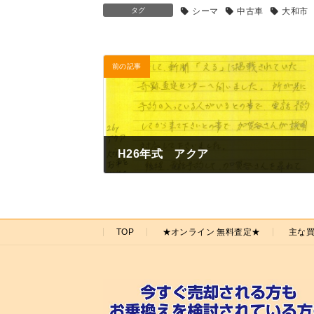
タグ
シーマ
中古車
大和市
前の記事
H26年式 アクア
2025年8月11日
TOP
★オンライン 無料査定★
主な