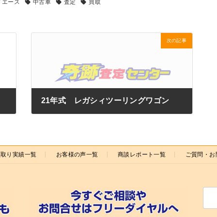
イエース
中古車
査定
買取
次の記事
21年式 レガシィツーリングワゴン
2022年1月10日
買取り実績一覧
お客様の声一覧
商談レポート一覧
ご質問・お
検
索: