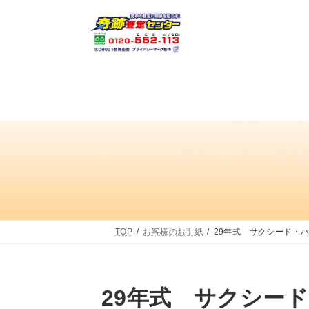
コ
ナ
ン
ビ
テ
ゲ
ン
ー
ツ
シ
へ
ョ
ス
ン
キ
に
ッ
移
プ
動
TOP
お客様のお手紙
29年式 サクシード・
29年式 サクシー