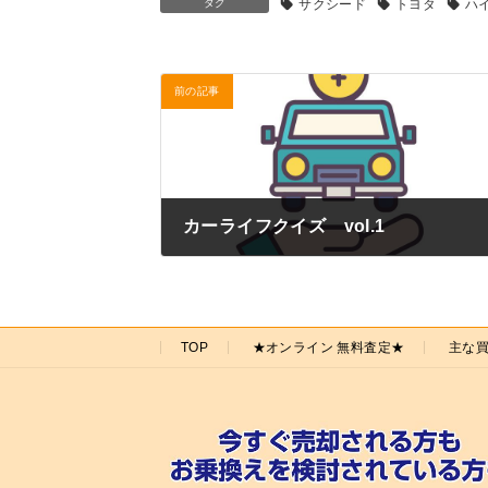
タグ
サクシード
トヨタ
ハ
前の記事
カーライフクイズ vol.1
2022年1月5日
TOP
★オンライン 無料査定★
主な