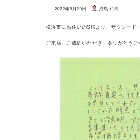
最
2022年9月29日
成島 和馬
終
更
横浜市にお住いのS様より、サクシード
新
日
ご来店、ご成約いただき、ありがとうご
時
: