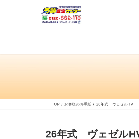
コ
ナ
ン
ビ
テ
ゲ
ン
ー
ツ
シ
へ
ョ
ス
ン
キ
に
ッ
移
プ
動
TOP
お客様のお手紙
26年式 ヴェゼルHV
26年式 ヴェゼルH