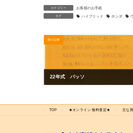
お客様のお手紙
カテゴリー
タグ
ハイブリッド
ホンダ
前の記事
22年式 パッソ
2022年5月28日
TOP
★オンライン 無料査定★
主な