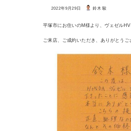
最
2022年9月29日
鈴木 駿
終
更
平塚市にお住いのM様より、ヴェゼルH
新
日
ご来店、ご成約いただき、ありがとうご
時
: