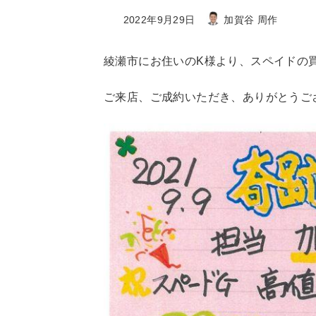
最
2022年9月29日
加賀谷 周作
終
更
綾瀬市にお住いのK様より、スペイドの
新
日
ご来店、ご成約いただき、ありがとうご
時
: