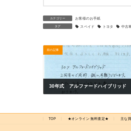
お客様のお手紙
カテゴリー
タグ
スペイド
トヨタ
中古
前の記事
30年式 アルファードハイブリッド
2021年9月9日
TOP
★オンライン 無料査定★
主な