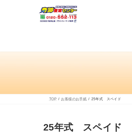
コ
ナ
ン
ビ
テ
ゲ
ン
ー
ツ
シ
へ
ョ
ス
ン
キ
に
ッ
移
プ
動
TOP
お客様のお手紙
25年式 スペイド
25年式 スペイド