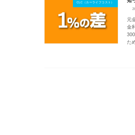
知
CLC（カーライフコスト）
2
元
金
3
た