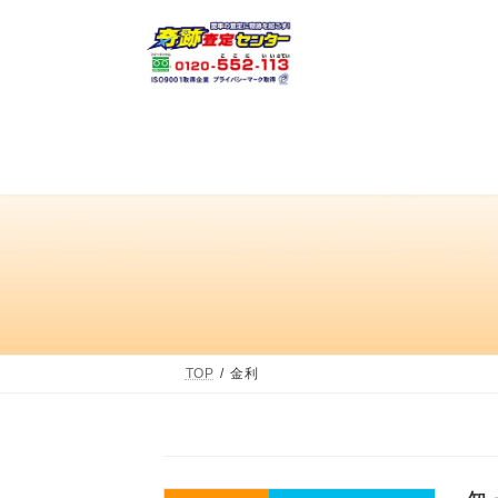
コ
ナ
ン
ビ
テ
ゲ
ン
ー
ツ
シ
へ
ョ
ス
ン
キ
に
ッ
移
プ
動
TOP
金利