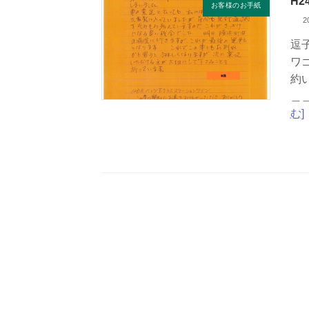
H
お客様のお手紙
2
逗
ワ
約
＿
む]