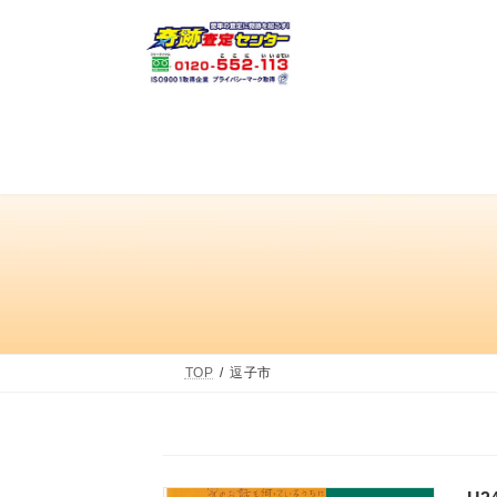
コ
ナ
ン
ビ
テ
ゲ
ン
ー
ツ
シ
へ
ョ
ス
ン
キ
に
ッ
移
プ
動
TOP
逗子市