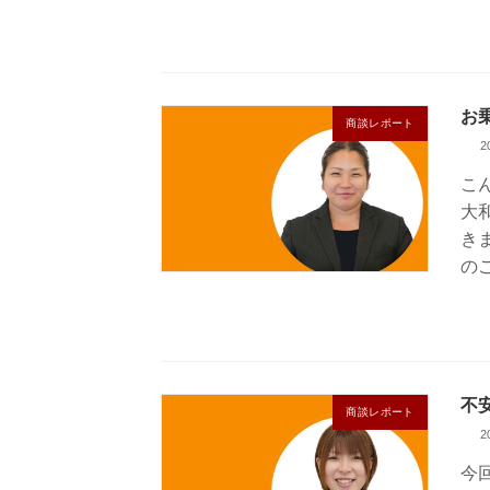
お
商談レポート
2
こ
大
き
の
不
商談レポート
2
今