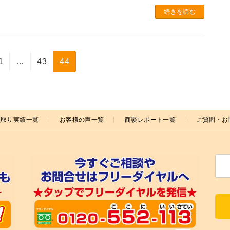
続きを読む
固
固
固
1
…
43
44
定
定
定
ペ
ペ
ペ
ー
ー
ー
ジ
ジ
ジ
買取り実績一覧
お客様の声一覧
商談レポート一覧
ご質問・お
検
索: