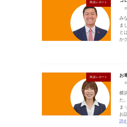
コ
商談レポート
2
み
ま
と
か
お
商談レポート
2
横
た
ま
お
読む