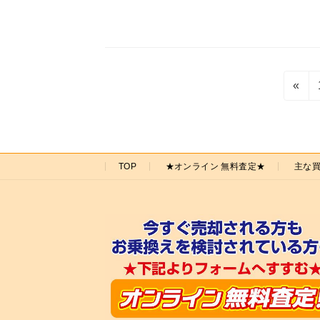
投
«
稿
の
ペ
TOP
★オンライン 無料査定★
主な
ー
ジ
送
り