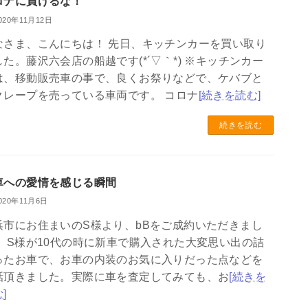
ロナに負けるな！
020年11月12日
なさま、こんにちは！ 先日、キッチンカーを買い取り
した。藤沢六会店の船越です(*´▽｀*) ※キッチンカー
は、移動販売車の事で、良くお祭りなどで、ケバブと
クレープを売っている車両です。 コロナ
[続きを読む]
続きを読む
車への愛情を感じる瞬間
020年11月6日
浜市にお住まいのS様より、bBをご成約いただきまし
。 S様が10代の時に新車で購入された大変思い出の詰
ったお車で、お車の内装のお気に入りだった点などを
話頂きました。実際に車を査定してみても、お
[続きを
]