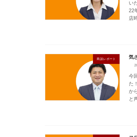
い
2
店
気
商談レポート
2
今
た
か
と