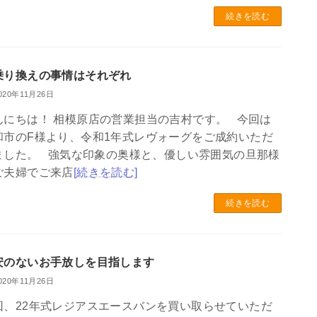
続きを読む
乗り換えの事情はそれぞれ
020年11月26日
んにちは！ 相模原店の営業担当の吉村です。 今回は
和市のF様より、令和1年式レヴォーグをご成約いただ
ました。 強気な印象の奥様と、優しい雰囲気の旦那様
ご夫婦でご来店
[続きを読む]
続きを読む
安のないお手放しを目指します
020年11月26日
回、22年式レジアスエースバンを買い取らせていただ