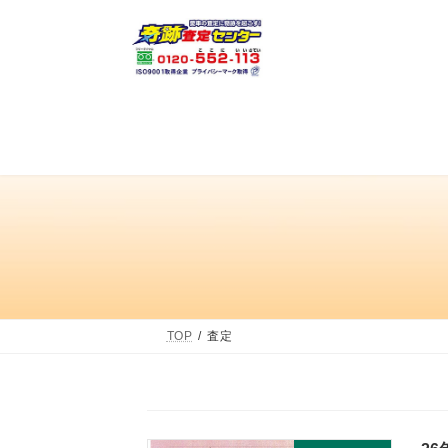
コ
ナ
ン
ビ
テ
ゲ
ン
ー
ツ
シ
へ
ョ
ス
ン
キ
に
ッ
移
プ
動
TOP
査定