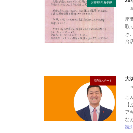
2
お客様のお手紙
2
座
取
き
台
大
商談レポート
2
こ
【
ア
な
読む