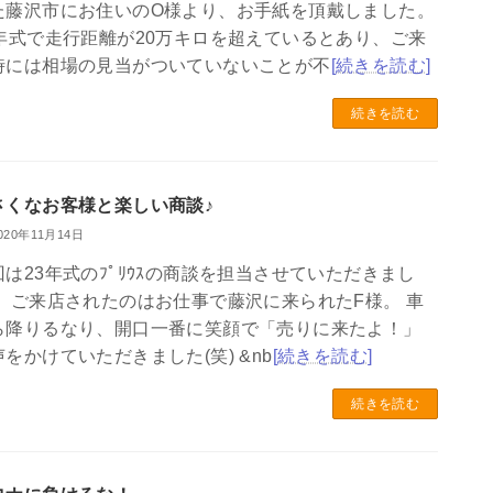
た藤沢市にお住いのO様より、お手紙を頂戴しました。
2年式で走行距離が20万キロを超えているとあり、ご来
時には相場の見当がついていないことが不
[続きを読む]
続きを読む
さくなお客様と楽しい商談♪
020年11月14日
回は23年式のﾌﾟﾘｳｽの商談を担当させていただきまし
！ ご来店されたのはお仕事で藤沢に来られたF様。 車
ら降りるなり、開口一番に笑顔で「売りに来たよ！」
声をかけていただきました(笑) &nb
[続きを読む]
続きを読む