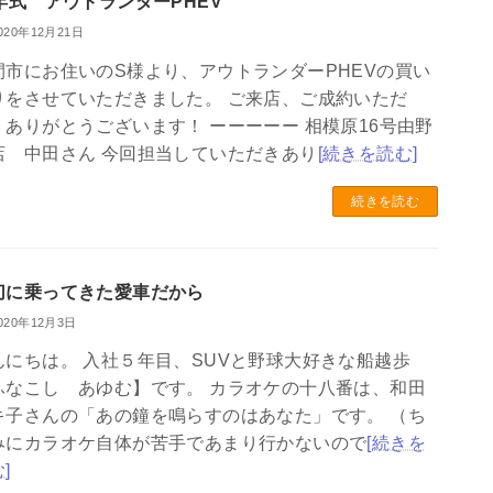
6年式 アウトランダーPHEV
020年12月21日
間市にお住いのS様より、アウトランダーPHEVの買い
りをさせていただきました。 ご来店、ご成約いただ
、ありがとうございます！ ーーーーー 相模原16号由野
店 中田さん 今回担当していただきあり
[続きを読む]
続きを読む
切に乗ってきた愛車だから
020年12月3日
んにちは。 入社５年目、SUVと野球大好きな船越歩
ふなこし あゆむ】です。 カラオケの十八番は、和田
キ子さんの「あの鐘を鳴らすのはあなた」です。 （ち
みにカラオケ自体が苦手であまり行かないので
[続きを
]