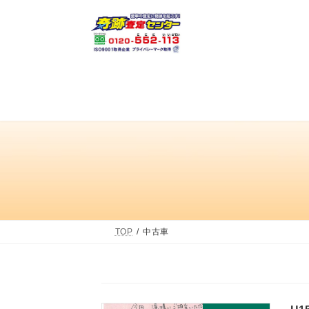
コ
ナ
ン
ビ
テ
ゲ
ン
ー
ツ
シ
へ
ョ
ス
ン
キ
に
ッ
移
プ
動
TOP
中古車