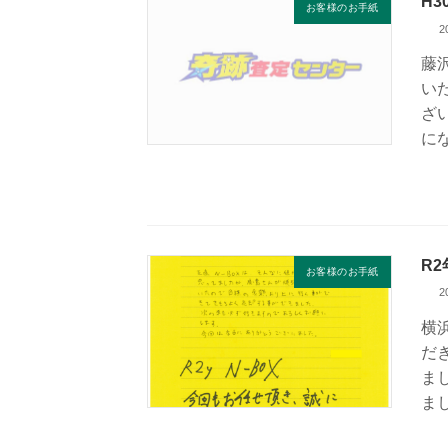
H
お客様のお手紙
2
藤
い
ざ
に
R2
お客様のお手紙
2
横
だ
ま
ま