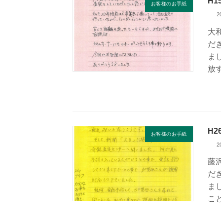
H
お客様のお手紙
2
大
だ
ま
放
H
お客様のお手紙
2
藤
だ
ま
こ