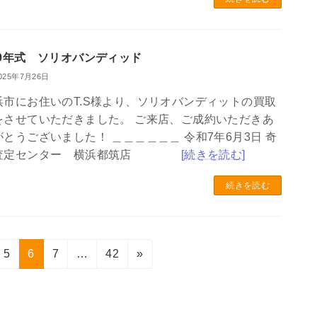
29年式 ソリオバンディッド
025年7月26日
浜市にお住いのT.S様より、ソリオバンディットの買取
をさせていただきました。 ご来店、ご成約いただきあ
がとうございました！ ＿＿＿＿＿＿ 令和7年6月3日 奇
査定センター 横浜都筑店
[続きを読む]
続きを読む
固
固
固
固
5
6
7
…
42
»
定
定
定
定
ペ
ペ
ペ
ペ
ー
ー
ー
ー