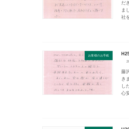
だ
ま
社
H
お客様のお手紙
2
藤
き
し
心