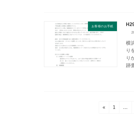
H
お客様のお手紙
2
横
り
り
跡
投
固
«
1
…
定
稿
ペ
の
ー