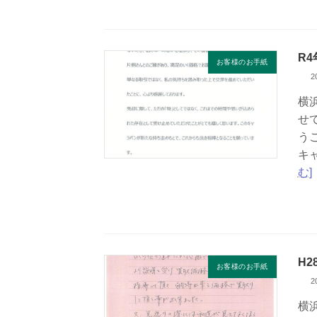
R
お客様のお手紙
2
横
せ
う
キ
む]
H2
お客様のお手紙
2
横