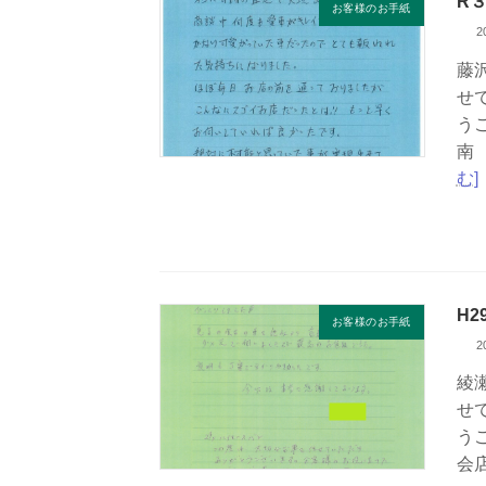
R
お客様のお手紙
2
藤
せ
う
南
む]
H
お客様のお手紙
2
綾
せ
う
会