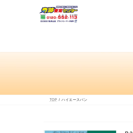
コ
ナ
ン
ビ
テ
ゲ
ン
ー
ツ
シ
へ
ョ
ス
ン
キ
に
ッ
移
プ
動
TOP
ハイエースバン