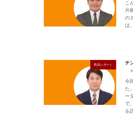
こ
片
の
は
チ
商談レポート
2
今
た
ー
で
を読