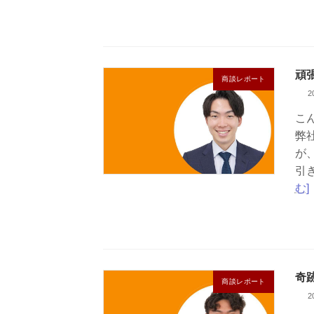
頑
商談レポート
2
こ
弊
が
引
む]
奇
商談レポート
2