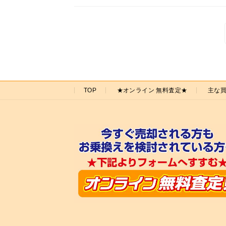
投
稿
の
ペ
TOP
★オンライン 無料査定★
主な
ー
ジ
送
り