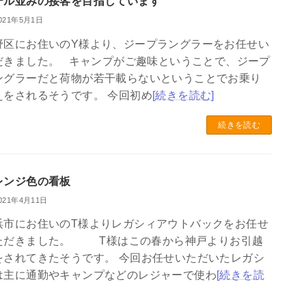
テル並みの接客を目指しています
021年5月1日
野区にお住いのY様より、ジープラングラーをお任せい
だきました。 キャンプがご趣味ということで、ジープ
ングラーだと荷物が若干載らないということでお乗り
えをされるそうです。 今回初め
[続きを読む]
続きを読む
レンジ色の看板
021年4月11日
浜市にお住いのT様よりレガシィアウトバックをお任せ
ただきました。 T様はこの春から神戸よりお引越
をされてきたそうです。 今回お任せいただいたレガシ
は主に通勤やキャンプなどのレジャーで使わ
[続きを読