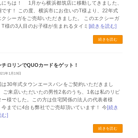
んにちは！ 1月から横浜都筑店に移動してきました、
桐です！ この度、横浜市にお住いのT様より、22年式
エクシーガをご売却いただきました。 このエクシーガ
、T様の3人目のお子様が生まれるタイミ
[続きを読む]
続きを読む
ンチロリンでQUOカードをゲット！
021年1月19日
回は30年式タウンエースバンをご契約いただきまし
。 ご来店いただいたの男性2名のうち、1名は私のリピ
ター様でした。この方は住宅関係の法人の代表者様
、今までに4台も弊社でご売却頂いています！ 今
[続き
む]
続きを読む