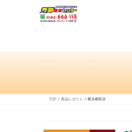
コ
ナ
ン
ビ
テ
ゲ
ン
ー
ツ
シ
へ
ョ
ス
ン
キ
に
ッ
移
プ
動
TOP
商談レポート
横浜都筑店