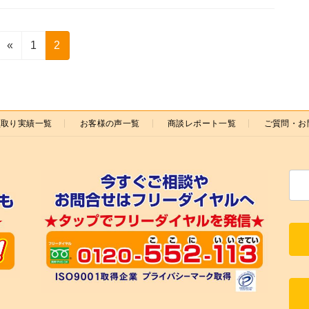
固
固
«
1
2
定
定
ペ
ペ
ー
ー
ジ
ジ
買取り実績一覧
お客様の声一覧
商談レポート一覧
ご質問・お
検
索: