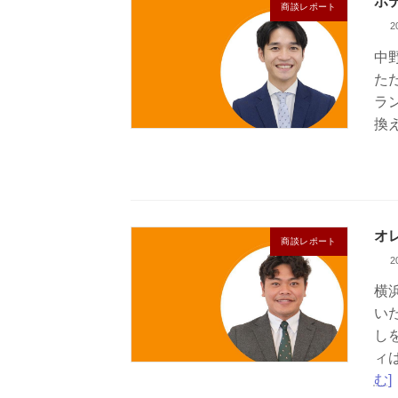
ホ
商談レポート
2
中
た
ラ
換
オ
商談レポート
2
横
い
し
ィ
む]