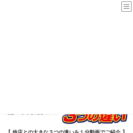
コ
ナ
ン
ビ
◆お問合せありがとうございま
テ
ゲ
す◆（吉村）
ン
ー
ツ
シ
へ
ョ
ス
ン
この度はお問合せありがとうございます。
キ
に
フォームは送信されました。
ッ
移
担当営業が確認出来次第、折り返しご連絡いたしますので、今し
ばらくお待ちください。
プ
動
お急ぎの方はお手数ですが、下記番号までお急ぎの旨をご連絡い
ただけますと幸いです。
担当：吉村絵里菜 携帯電話：080-4733-9610
【 他店との大きな３つの違いを１分動画でご紹介 】