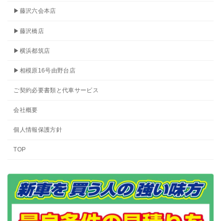
▶藤沢六会本店
▶藤沢橋店
▶横浜都筑店
▶相模原16号由野台店
ご契約必要書類と代車サービス
会社概要
個人情報保護方針
TOP